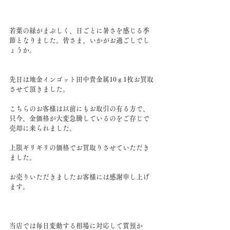
若葉の緑がまぶしく、日ごとに暑さを感じる季
節となりました。皆さま、いかがお過ごしでし
ょうか。
先日は地金インゴット田中貴金属10ｇ1枚お買取
させて頂きました。
こちらのお客様は以前にもお取引の有る方で、
只今、金価格が大変急騰しているのをご存じで
売却に来られました。
上限ギリギリの価格でお買取りさせていただき
ました。
お売りいただきましたお客様には感謝申し上げ
ます。
当店では毎日変動する相場に対応して質預か