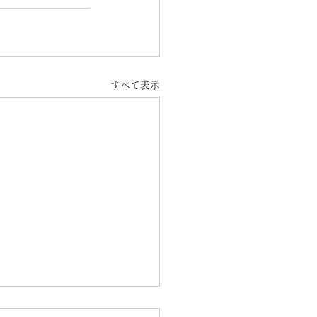
すべて表示