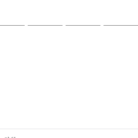
ハラダ
ご挨拶
取扱品目
お知らせ
店舗概要