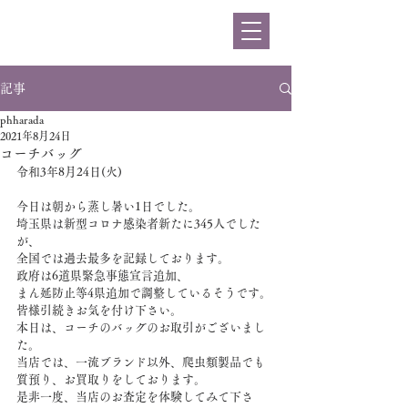
ハラダ
記事
phharada
2021年8月24日
コーチバッグ
令和3年8月24日(火)
今日は朝から蒸し暑い1日でした。
埼玉県は新型コロナ感染者新たに345人でした
が、
全国では過去最多を記録しております。
政府は6道県緊急事態宣言追加、
まん延防止等4県追加で調整しているそうです。
皆様引続きお気を付け下さい。
本日は、コーチのバッグのお取引がございまし
た。
当店では、一流ブランド以外、爬虫類製品でも
質預り、お買取りをしております。
是非一度、当店のお査定を体験してみて下さ