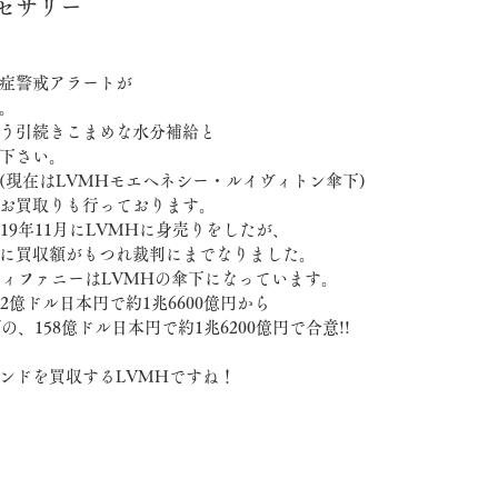
セサリー
症警戒アラートが
。
う引続きこまめな水分補給と
下さい。
(現在はLVMHモエヘネシー・ルイヴィトン傘下)
お買取りも行っております。
19年11月にLVMHに身売りをしたが、
に買収額がもつれ裁判にまでなりました。
ティファニーはLVMHの傘下になっています。
2億ドル日本円で約1兆6600億円から
の、158億ドル日本円で約1兆6200億円で合意!!
ンドを買収するLVMHですね！