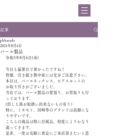
ハラダ
記事
phharada
2021年8月6日
パール製品
令和3年8月6日(金)
今日も猛暑日で暑かったですね！
皆様、引き続き熱中症には充分ご注意下さい。
本日は、パールネックレス、ピアスセットの
お取り引きがございました。
当店では、パール製品の質預り、お買取りも行
っております。
(但し１部お取扱い出来ないもの有り）
特に、ミキモト、田崎等のブランドは高額にな
りやすいです。
こちらの商品は特に付属品、程度によりかなり
違ってきます。
是非、一度お気軽に査定にご来店頂きたいと思