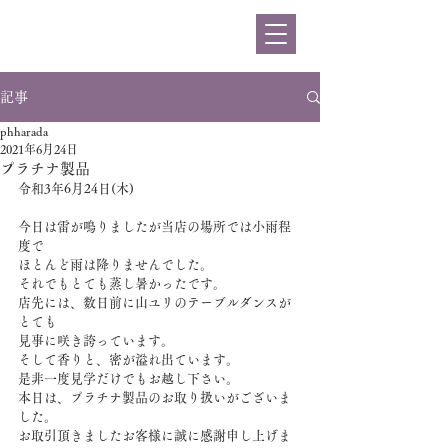
ハラダ
記事
phharada
2021年6月24日
プラチナ製品
令和3年6月24日(木)
今日は雷が鳴りましたが当店の場所では小雨程
度で
ほとんど雨は降りませんでした。
それでもとても蒸し暑かったです。
店先には、数日前に山ユリのテーブルダンスが
とても
見事に咲き誇っています。
そして香りと、密が溢れ出ています。
是非一度見学だけでもお越し下さい。
本日は、プラチナ製品のお取り扱いがございま
した。
お取引頂きましたお客様に誠に感謝申し上げま