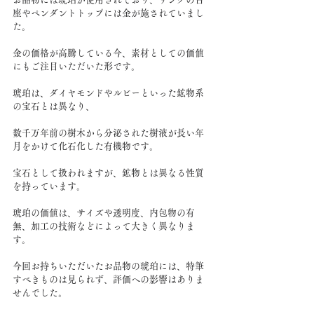
座やペンダントトップには金が施されていまし
た。
金の価格が高騰している今、素材としての価値
にもご注目いただいた形です。
琥珀は、ダイヤモンドやルビーといった鉱物系
の宝石とは異なり、
数千万年前の樹木から分泌された樹液が長い年
月をかけて化石化した有機物です。
宝石として扱われますが、鉱物とは異なる性質
を持っています。
琥珀の価値は、サイズや透明度、内包物の有
無、加工の技術などによって大きく異なりま
す。
今回お持ちいただいたお品物の琥珀には、特筆
すべきものは見られず、評価への影響はありま
せんでした。