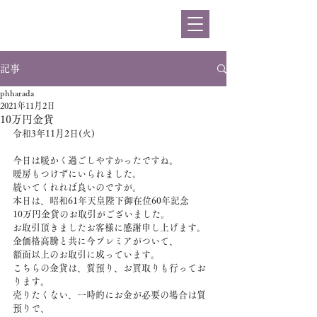
ハラダ
記事
phharada
2021年11月2日
10万円金貨
令和3年11月2日(火)
今日は暖かく過ごしやすかったですね。
暖房もつけずにいられました。
続いてくれれば良いのですが。
本日は、昭和61年天皇陛下御在位60年記念
10万円金貨のお取引がございました。
お取引頂きましたお客様に感謝申し上げます。
金価格高騰と共に今プレミアがついて、
額面以上のお取引に成っています。
こちらの金貨は、質預り、お買取りも行ってお
ります。
売りたくない、一時的にお金が必要の場合は質
預りで、