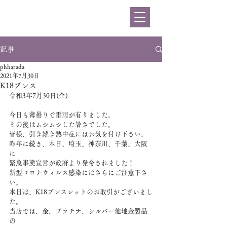
ハラダ
記事
phharada
2021年7月30日
K18ブレス
令和3年7月30日(金)
今日も薄曇りで雷雨が有りました。
その後はムシムシした暑さでした。
皆様、引き続き熱中症にはお気を付け下さい。
昨年に続き、本日、埼玉、神奈川、千葉、大阪
に
緊急事態宣言が政府より発令されました！
新型コロナウィルス感染にはさらにご注意下さ
い。
本日は、K18ブレスレットのお取引がございまし
た。
当店では、金、プラチナ、シルバー他地金製品
の