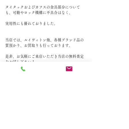
タイタックおよびカフスの金具部分について
も、可動やロック機構に不具合はなく、
実用性にも優れておりました。
当店では、ルイヴィトン他、各種ブランド品の
質預かり、お買取りも行っております。
是非、お気軽にご来店いただき当店の無料査定
をお試し下さい！
取引に至った場合は身分確認が必要になりま
す。
運転免許証、マイナンバーカード、健康保険証
等ご持参下さい。
すべて表示
最新記事