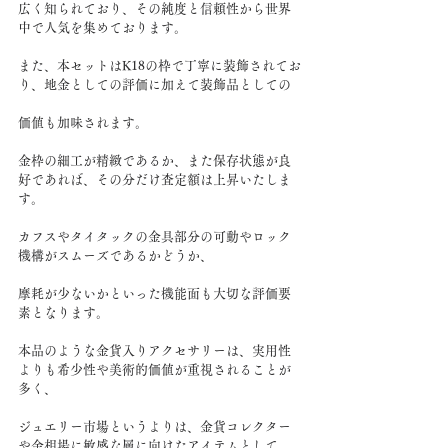
広く知られており、その純度と信頼性から世界
中で人気を集めております。
また、本セットはK18の枠で丁寧に装飾されてお
り、地金としての評価に加えて装飾品としての
価値も加味されます。
金枠の細工が精緻であるか、また保存状態が良
好であれば、その分だけ査定額は上昇いたしま
す。
カフスやタイタックの金具部分の可動やロック
機構がスムーズであるかどうか、
摩耗が少ないかといった機能面も大切な評価要
素となります。
本品のような金貨入りアクセサリーは、実用性
よりも希少性や美術的価値が重視されることが
多く、
ジュエリー市場というよりは、金貨コレクター
や金相場に敏感な層に向けたアイテムとして