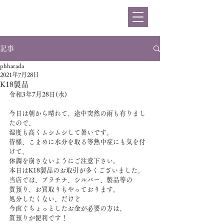
ハラダ
記事
phharada
2021年7月28日
K18製品
令和3年7月28日(水)
今日は朝から晴れて、途中突然の雨も有りまし
たので、
湿度も高くムシムシして暑いです。
皆様、こまめに水分を取る等熱中症にも気を付
けて、
体調を崩さないようにご注意下さい。
本日はK18製品のお取引が多くございました。
当店では、プラチナ、シルバー、製品等の
質預り、お買取りもやっております。
処分したくない、だけど
今直ぐちょっとしたお金が必要の方は、
質預りが便利です！