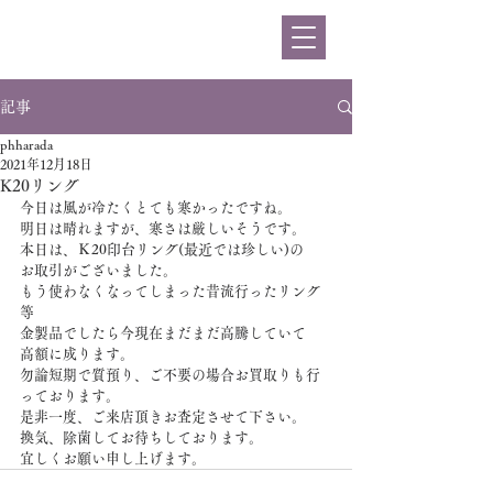
ハラダ
記事
phharada
2021年12月18日
K20リング
今日は風が冷たくとても寒かったですね。
明日は晴れますが、寒さは厳しいそうです。
本日は、Ｋ20印台リング(最近では珍しい)の
お取引がございました。
もう使わなくなってしまった昔流行ったリング
等
金製品でしたら今現在まだまだ高騰していて
高額に成ります。
勿論短期で質預り、ご不要の場合お買取りも行
っております。
是非一度、ご来店頂きお査定させて下さい。
換気、除菌してお待ちしております。
宜しくお願い申し上げます。