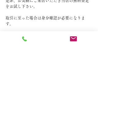
是非、お気軽にご来店いただき当店の無料査定
をお試し下さい。
取引に至った場合は身分確認が必要になりま
す。
運転免許証、マイナンバーカード、健康保険証
等ご持参下さい。
よろしくお願い申し上げます。
すべて表示
最新記事